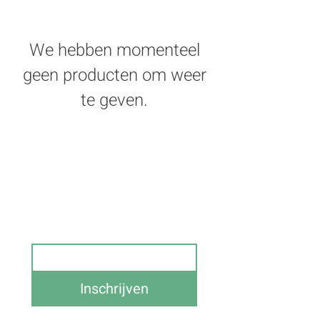
We hebben momenteel
geen producten om weer
te geven.
Schrijf je in op onze 
nieuwsbrief en blijf op de 
hoogte van alle acties 
Email
Inschrijven