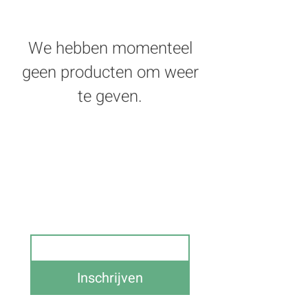
We hebben momenteel
geen producten om weer
te geven.
Schrijf je in op onze 
nieuwsbrief en blijf op de 
hoogte van alle acties 
Email
Inschrijven