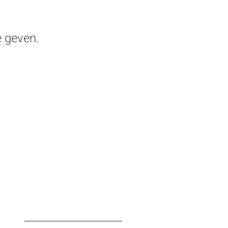
 geven.
OptiMieke CommV