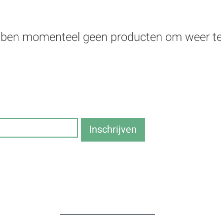
ben momenteel geen producten om weer te
brief en blijf op de hoogte van 
Inschrijven
Services