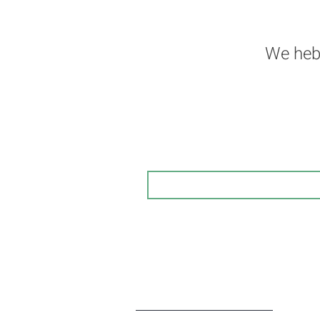
We heb
Schrijf je in op onze nieuws
alle acties 
Email
Openingsuren