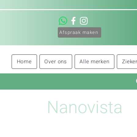
Afspraak maken
Home
Over ons
Alle merken
Zieke
Nanovista