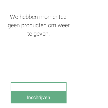
We hebben momenteel
geen producten om weer
te geven.
Schrijf je in op onze 
nieuwsbrief en blijf op de 
hoogte van alle acties 
Email
Inschrijven