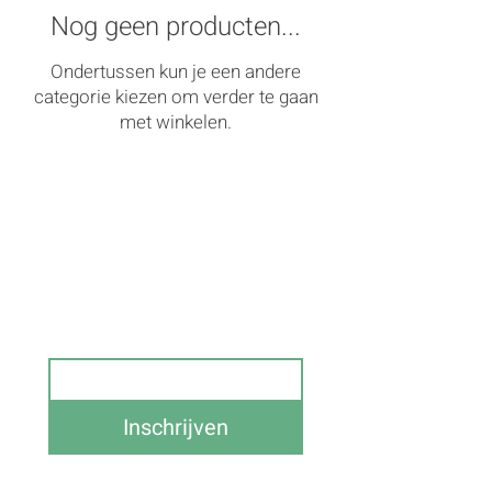
Nog geen producten...
Ondertussen kun je een andere
categorie kiezen om verder te gaan
met winkelen.
Schrijf je in op onze 
nieuwsbrief en blijf op de 
hoogte van alle acties 
Email
Inschrijven