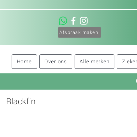
Afspraak maken
Home
Over ons
Alle merken
Zieke
Blackfin