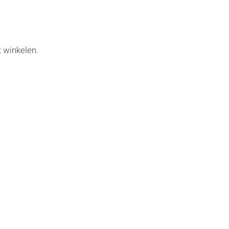
 winkelen.
OptiMieke CommV