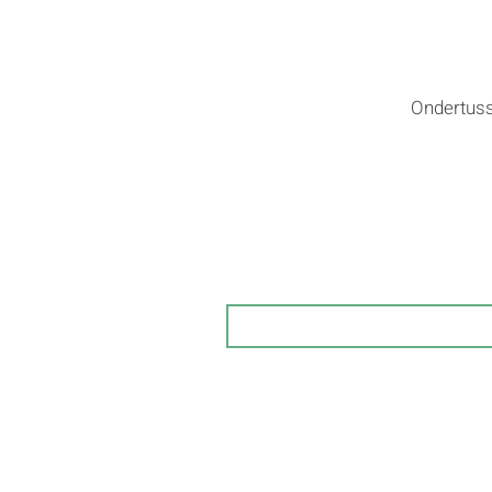
Ondertuss
Schrijf je in op onze nieuws
alle acties 
Email
Openingsuren